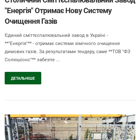
Столичний Сміттєспалювальний Завод
"Енергія" Отримає Нову Систему
Очищення Газів
Єдиний сміттєспалювальний завод в Україні -
**"Енергія"** - отримає системи хімічного очищення
димових газів. За результатами тендеру, саме **ТОВ "ФЗ
Солюшіонс"** забезпе ...
ДЕТАЛЬНІШЕ